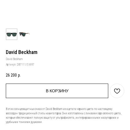
David Beckham
David Beckham
Артикул:
DB7111/S WR7
26 200
р.
В КОРЗИНУ
В этих солнцезащитных очках от David Beckham из ацетата черного цвета по-настоящему
воссоздан традиционный стиль навигаторов. Они изготовлены с линзами серо-зеленого цвета,
которые обеспечивают полную защиту от ультрафиолета, интегрированными носоупорами и
удобными тонкими душками.