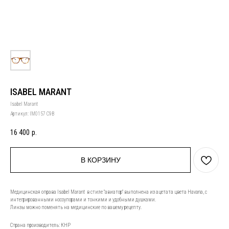
ISABEL MARANT
Isabel Marant
Артикул:
IM0157 C9B
16 400
р.
В КОРЗИНУ
Медицинская оправа Isabel Marant в стиле "авиатор" выполнена из ацетата цвета Havana, с
интегрированными носоупорами и тонкими и удобными душками.
Линзы можно поменять на медицинские по вашему рецепту.
Страна производитель: КНР