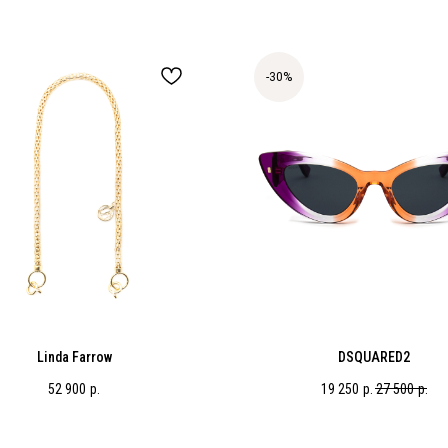
-30%
Linda Farrow
DSQUARED2
52 900
р.
19 250
р.
27 500
р.