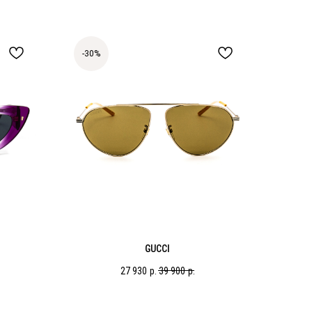
-30%
GUCCI
27 930
р.
39 900
р.