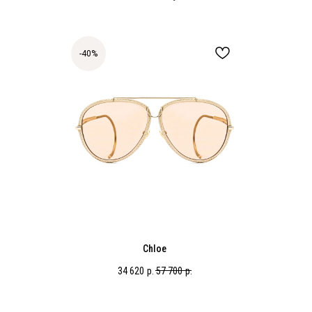
-40%
Chloe
34 620
р.
57 700
р.