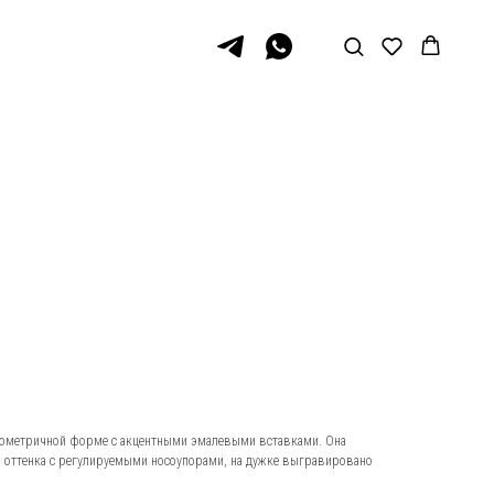
геометричной форме с акцентными эмалевыми вставками. Она
о оттенка с регулируемыми носоупорами, на дужке выгравировано