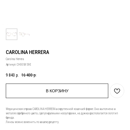
CAROLINA HERRERA
Carolina Herrera
Артикул:
CH0058 S9E
9 840
р.
16 400
р.
В КОРЗИНУ
Медицинская оправа CAROLINA HERRERA в округленной кошачьей форме. Она выполнена в
металле серебряного цвета, с регулируемыми носоупорами, на дужках располагается логотип
бренда.
Линзы можно заменить по вашему рецепту.