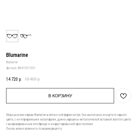
Blumarine
Blumarine
Артикул:
BM 816S 700Y
14 720
р.
18 400
р.
В КОРЗИНУ
Медицинская оправа Blumarine в элегантной форме cat eye. Она выполнена из ацетата черного
цвета, с интегрируемыми носоупорами, дужки украшены металлической вставкой золотого цвета
с выгравированным лого бренда и инкрустированной кристаллами.
Линзы можно заменить по вашему рецепту.