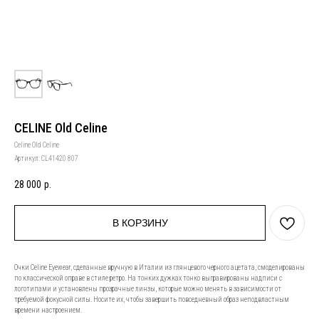
CELINE Old Celine
Celine Old Celine
Артикул:
CL41420 807
28 000
р.
В КОРЗИНУ
Очки Celine Eyewear, сделанные вручную в Италии из глянцевого черного ацетата, смоделированы
по классической оправе в стиле ретро. На тонких дужках тонко выгравированы надписи с
логотипами и установлены прозрачные линзы, которые можно менять в зависимости от
требуемой фокусной силы. Носите их, чтобы завершить повседневный образ неподвластным
времени настроением.