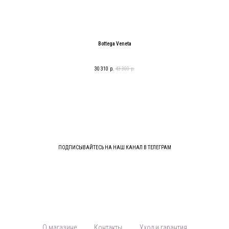
Bottega Veneta
30 310
р.
43 300
р.
ПОДПИСЫВАЙТЕСЬ НА НАШ КАНАЛ В ТЕЛЕГРАМ
О магазине
Контакты
Уход и гарантия