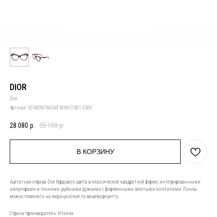
DIOR
Dior
Артикул:
30 MONTAIGNE MINI O B31 3500
28 080
р.
35 100
р.
В КОРЗИНУ
Ацетатная оправа Dior бордового цвета в классической квадратной форме, интегрированными
носоупорами и тонкими удобными дужками с фирменными золотыми логотипами. Линзы
можно поменять на медицинские по вашему рецепту.
Страна производитель: Италия