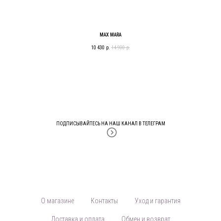
MAX MARA
10 430
р.
14 900
р.
ПОДПИСЫВАЙТЕСЬ НА НАШ КАНАЛ В ТЕЛЕГРАМ
О магазине
Контакты
Уход и гарантия
Доставка и оплата
Обмен и возврат