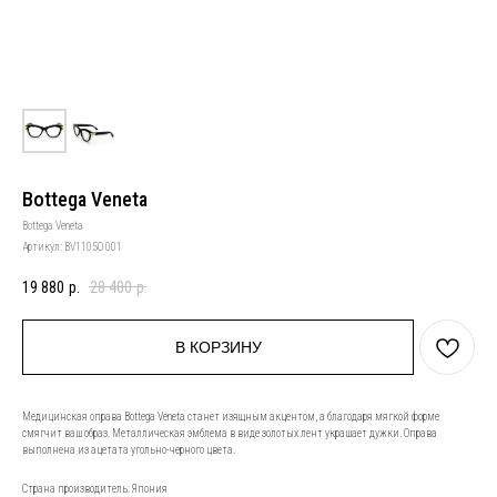
Bottega Veneta
Bottega Veneta
Артикул:
BV1105O 001
19 880
р.
28 400
р.
В КОРЗИНУ
Медицинская оправа Bottega Veneta станет изящным акцентом, а благодаря мягкой форме
смягчит ваш образ. Металлическая эмблема в виде золотых лент украшает дужки. Оправа
выполнена из ацетата угольно-черного цвета.
Страна производитель: Япония