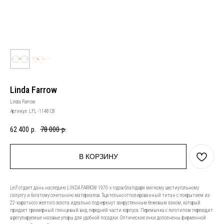
Linda Farrow
Linda Farrow
Артикул:
LFL -1148 C8
62 400
р.
78 000
р.
В КОРЗИНУ
Leif отдает дань наследию LINDA FARROW 1970-х годов благодаря мягкому шестиугольному
силуэту и богатому сочетанию материалов. Тщательно отполированный титан с покрытием из
22-каратного желтого золота идеально подчеркнут закругленным бежевым лаком, который
придает трехмерный глянцевый вид передней части корпуса. Перемычка с логотипом переходит
в регулируемые носовые упоры для удобной посадки. Оптические очки дополнены фирменной