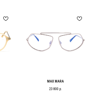
MAX MARA
23 800
р.