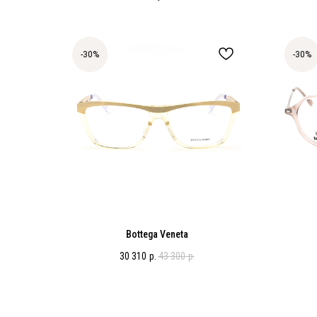
-30%
-30%
Bottega Veneta
30 310
р.
43 300
р.