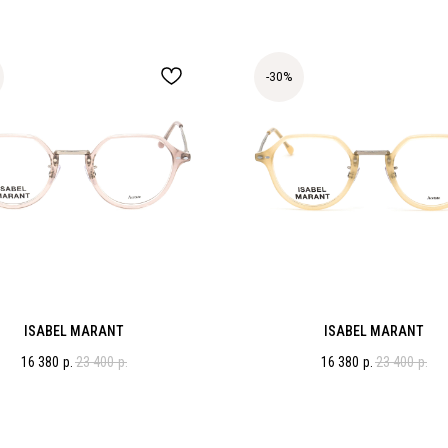
-30%
ISABEL MARANT
ISABEL MARANT
16 380
р.
23 400
р.
16 380
р.
23 400
р.