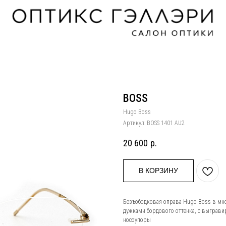
BOSS
Hugo Boss
Артикул:
BOSS 1401 AU2
20 600
р.
В КОРЗИНУ
Безъободковая оправа Hugo Boss в мно
дужками бордового оттенка, с выграви
носоупоры