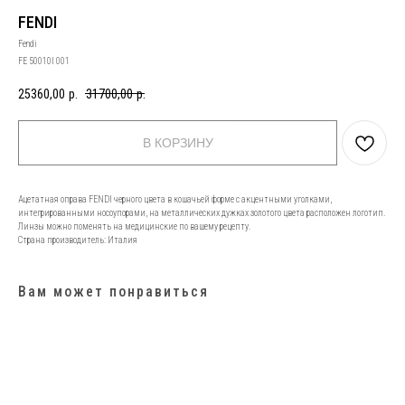
FENDI
Fendi
FE 50010I 001
25360,00
р.
31700,00
р.
В КОРЗИНУ
Ацетатная оправа FENDI черного цвета в кошачьей форме с акцентными уголками,
интегрированными носоупорами, на металлических дужках золотого цвета расположен логотип.
Линзы можно поменять на медицинские по вашему рецепту.
Страна производитель: Италия
Вам может понравиться