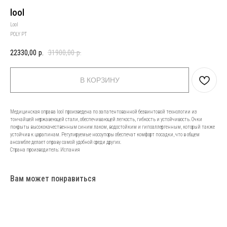
lool
Lool
POLY PT
22330,00
р.
31900,00
р.
В КОРЗИНУ
Медицинская оправа lool произведена по запатентованной безвинтовой технологии из
тончайшей нержавеющей стали, обеспечивающей легкость, гибкость и устойчивость. Очки
покрыты высококачественным синим лаком, водостойким и гипоаллергенным, который также
устойчив к царапинам. Регулируемые носоупоры обеспечат комфорт посадки, что в общем
ансамбле делает оправу самой удобной среди других.
Страна производитель: Испания
Вам может понравиться