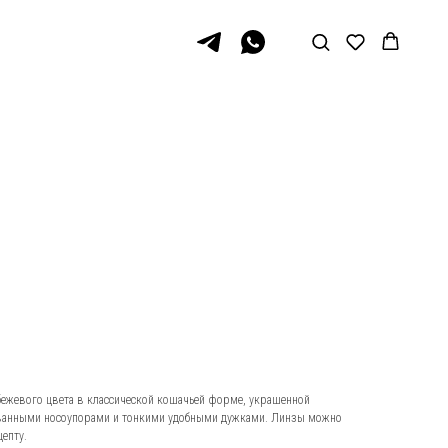
s бежевого цвета в классической кошачьей форме, украшенной
ванными носоупорами и тонкими удобными дужками. Линзы можно
епту.