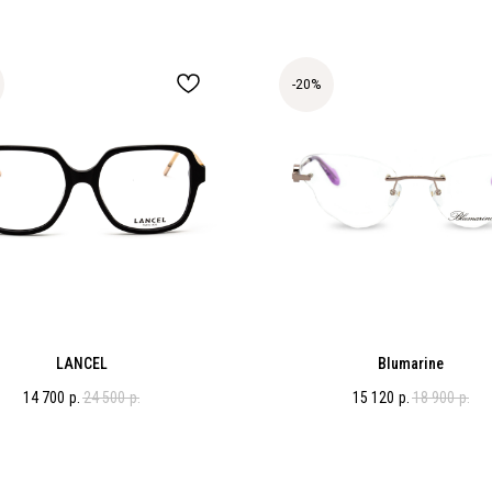
-20%
LANCEL
Blumarine
14 700
р.
24 500
р.
15 120
р.
18 900
р.