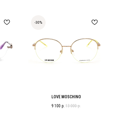
-30%
LOVE MOSCHINO
9 100
р.
13 000
р.