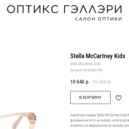
Stella McCartney Kids
Stella McCartney Kids
Артикул:
SK0053O 003
10 640
р.
15 200
р.
В КОРЗИНУ
Ацетатная оправа Stella McCartney Kid
фирменным лого на висках, интегриро
поменять на медицинские по вашему рец