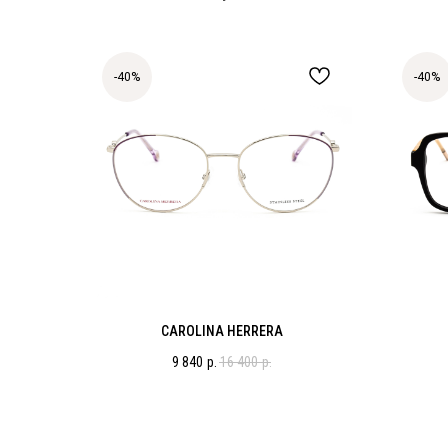
-40%
-40%
CAROLINA HERRERA
9 840
р.
16 400
р.