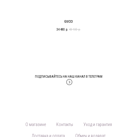
GUCCI
34 480
р.
43 100
р.
ПОДПИСЫВАЙТЕСЬ НА НАШ КАНАЛ В ТЕЛЕГРАМ
О магазине
Контакты
Уход и гарантия
Доставка и оплата
Обмен и возврат