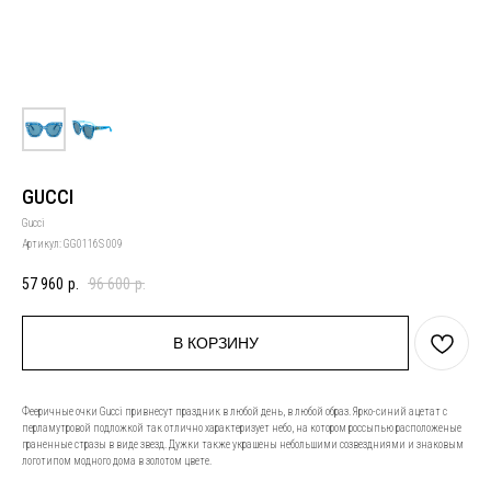
GUCCI
Gucci
Артикул:
GG0116S 009
57 960
р.
96 600
р.
В КОРЗИНУ
Фееричные очки Gucci привнесут праздник в любой день, в любой образ. Ярко-синий ацетат с
перламутровой подложкой так отлично характеризует небо, на котором россыпью расположеные
граненные стразы в виде звезд. Дужки также украшены небольшими созвездниями и знаковым
логотипом модного дома в золотом цвете.