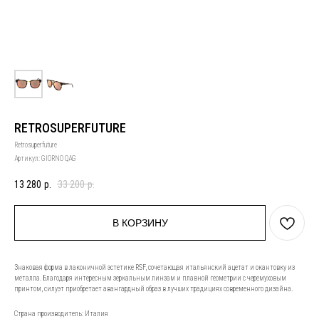
RETROSUPERFUTURE
Retrosuperfuture
Артикул:
GIORNO QAG
13 280
р.
33 200
р.
В КОРЗИНУ
Знаковая форма в лаконичной эстетике RSF, сочетающая итальянский ацетат и окантовку из
металла. Благодаря интересным зеркальным линзам и плавной геометрии с черемуховым
принтом, силуэт приобретает авангардный образ в лучших традициях современного дизайна.
Страна производитель: Италия