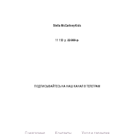
Stella McCartney Kids
11 150
р.
22 300
р.
ПОДПИСЫВАЙТЕСЬ НА НАШ КАНАЛ В ТЕЛЕГРАМ
О магазине
Контакты
Уход и гарантия