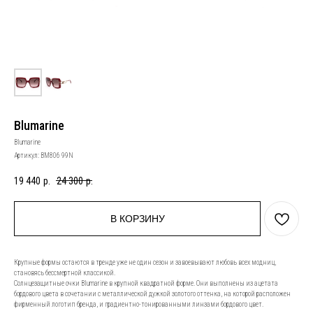
Blumarine
Blumarine
Артикул:
BM806 99N
19 440
р.
24 300
р.
В КОРЗИНУ
Крупные формы остаются в тренде уже не один сезон и завоевывают любовь всех модниц,
становясь бессмертной классикой.
Солнцезащитные очки Blumarine в крупной квадратной форме. Они выполнены из ацетата
бордового цвета в сочетании с металлической дужкой золотого оттенка, на которой расположен
фирменный логотип бренда, и градиентно-тонированными линзами бордового цвет.