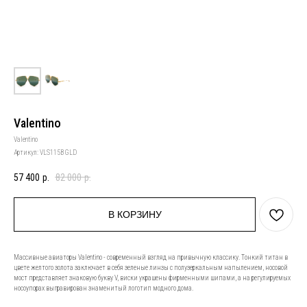
Valentino
Valentino
Артикул:
VLS115B GLD
57 400
р.
82 000
р.
В КОРЗИНУ
Массивные авиаторы Valentino - современный взгляд на привычную классику. Тонкий титан в
цвете желтого золота заключает в себя зеленые линзы с полузеркальным напылением, носовой
мост представляет знаковую букву V, виски украшены фирменными шипами, а на регулируемых
носоупорах выгравирован знаменитый логотип модного дома.