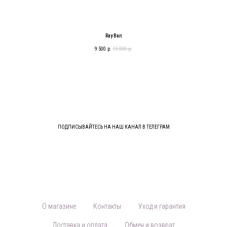
Ray Ban
9 500
р.
19 000
р.
ПОДПИСЫВАЙТЕСЬ НА НАШ КАНАЛ В ТЕЛЕГРАМ
О магазине
Контакты
Уход и гарантия
Доставка и оплата
Обмен и возврат