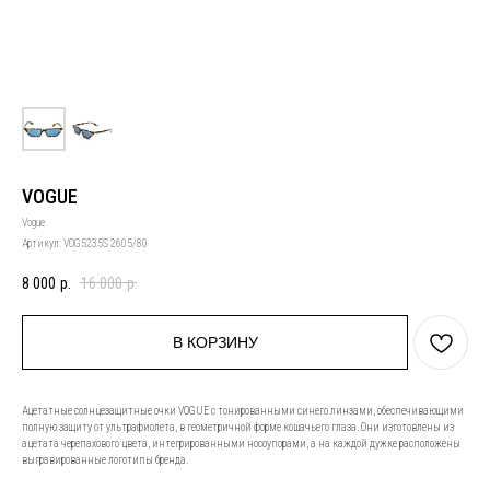
VOGUE
Vogue
Артикул:
VOG5235S 2605/80
8 000
р.
16 000
р.
В КОРЗИНУ
Ацетатные солнцезащитные очки VOGUE с тонированными синего линзами, обеспечивающими
полную защиту от ультрафиолета, в геометричной форме кошачьего глаза. Они изготовлены из
ацетата черепахового цвета, интегрированными носоупорами, а на каждой дужке расположены
выгравированные логотипы бренда.