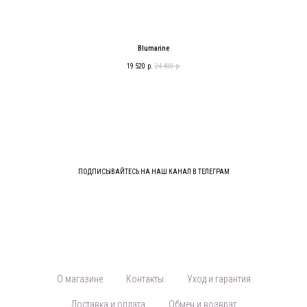
Blumarine
19 520
р.
24 400
р.
ПОДПИСЫВАЙТЕСЬ НА НАШ КАНАЛ В ТЕЛЕГРАМ
О магазине
Контакты
Уход и гарантия
Доставка и оплата
Обмен и возврат