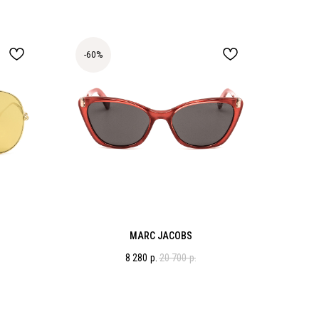
-60%
MARC JACOBS
8 280
р.
20 700
р.