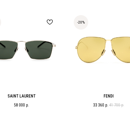
-20%
SAINT LAURENT
FENDI
58 000
р.
33 360
р.
41 700
р.