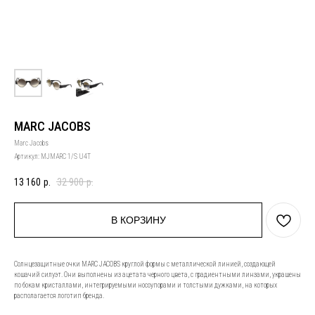
MARC JACOBS
Marc Jacobs
Артикул:
MJMARC 1/S U4T
13 160
р.
32 900
р.
В КОРЗИНУ
Солнцезащитные очки MARC JACOBS круглой формы с металлической линией, создающей
кошачий силуэт. Они выполнены из ацетата черного цвета, с градиентными линзами, украшены
по бокам кристаллами, интегрируемыми носоупорами и толстыми дужками, на которых
располагается логотип бренда.