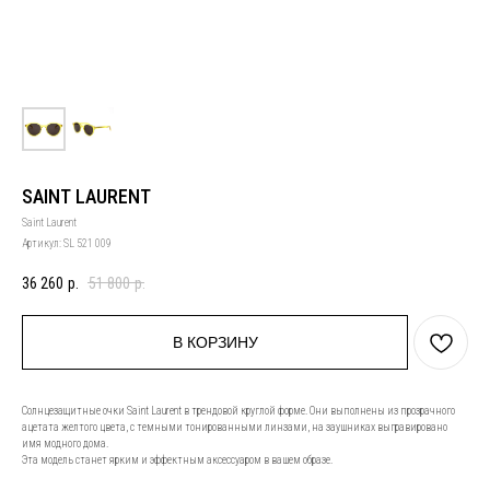
SAINT LAURENT
Saint Laurent
Артикул:
SL 521 009
36 260
р.
51 800
р.
В КОРЗИНУ
Солнцезащитные очки Saint Laurent в трендовой круглой форме. Они выполнены из прозрачного
ацетата желтого цвета, с темными тонированными линзами, на заушниках выгравировано
имя модного дома.
Эта модель станет ярким и эффектным аксессуаром в вашем образе.