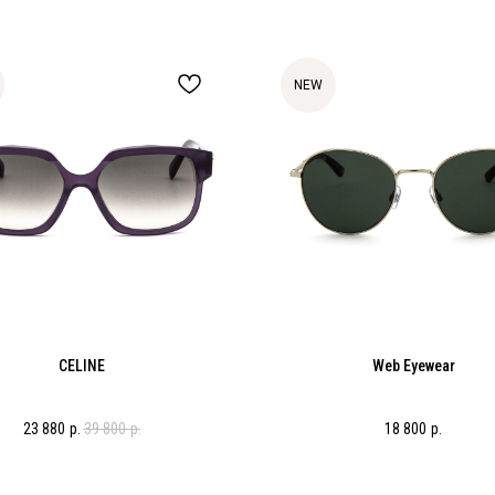
NEW
CELINE
Web Eyewear
23 880
р.
39 800
р.
18 800
р.