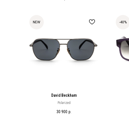
NEW
-40%
David Beckham
Polarized
30 900
р.