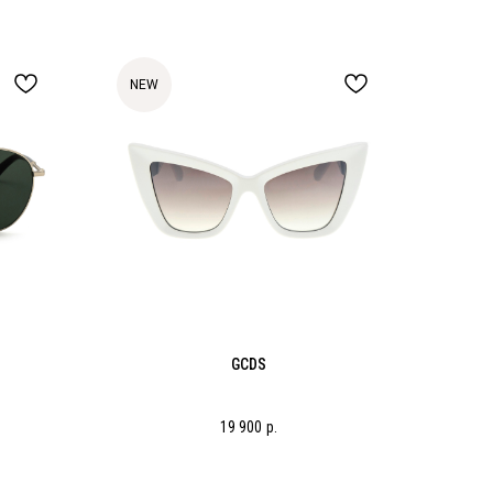
NEW
GCDS
19 900
р.