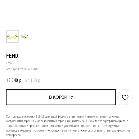
FENDI
Fendi
Артикул:
Fendi0342/S B1Z
13 640
р.
34 100
р.
В КОРЗИНУ
Солнцезащитные очки FENDI овальной формы с акцентными треугольными уголками,
создающими дерзкий и неповторимый образ. Они выполнены из металла серебряного цвета, с
тонированными ярко-желтыми линзами и уголочками черного оттенка, регулируемые
носоупоры обеспечат комфортную посадку, а на тонких дужках располагается выгравированное
лого бренда.