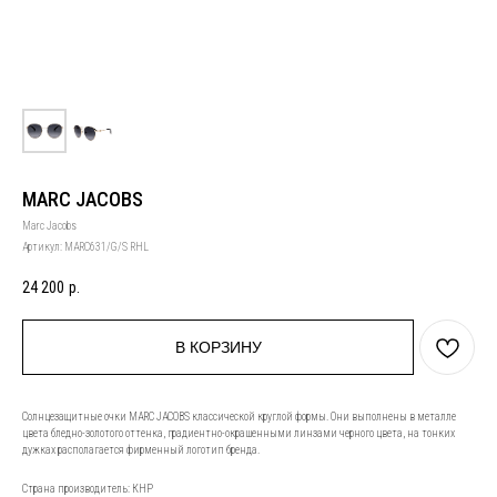
MARC JACOBS
Marc Jacobs
Артикул:
MARC631/G/S RHL
24 200
р.
В КОРЗИНУ
Солнцезащитные очки MARC JACOBS классической круглой формы. Они выполнены в металле
цвета бледно-золотого оттенка, градиентно-окрашенными линзами черного цвета, на тонких
дужках располагается фирменный логотип бренда.
Страна производитель: КНР