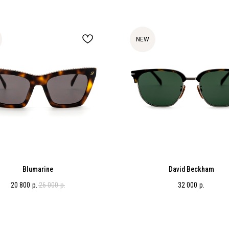
NEW
Blumarine
David Beckham
20 800
р.
26 000
р.
32 000
р.