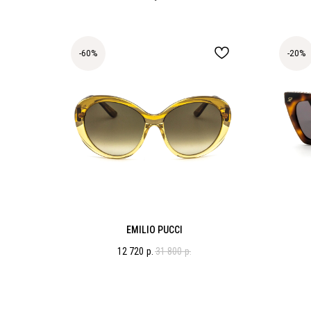
-60%
-20%
EMILIO PUCCI
12 720
р.
31 800
р.