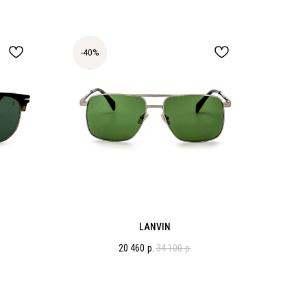
-40%
LANVIN
20 460
р.
34 100
р.