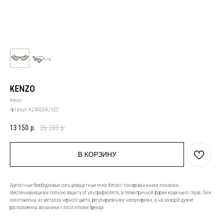
KENZO
Kenzo
Артикул:
KZ40034U 02C
13 150
р.
26 300
р.
В КОРЗИНУ
Ацетатные безободковые солнцезащитные очки Kenzo с тонированными линзами,
обеспечивающими полную защиту от ультрафиолета, в геометричной форме кошачьего глаза. Они
изготовлены из металла черного цвета, регулируемыми носоупорами, а на каждой дужке
расположены заушники с логотипами бренда.