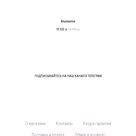
Blumarine
18 320
р.
22 900
р.
ПОДПИСЫВАЙТЕСЬ НА НАШ КАНАЛ В ТЕЛЕГРАМ
О магазине
Контакты
Уход и гарантия
Доставка и оплата
Обмен и возврат