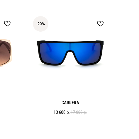
-20%
CARRERA
13 600
р.
17 000
р.