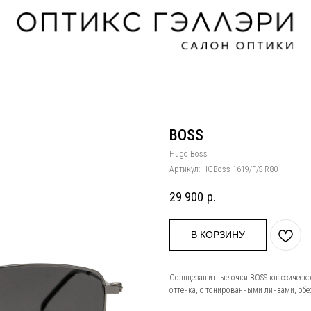
BOSS
Hugo Boss
Артикул:
HGBoss 1619/F/S R80
29 900
р.
В КОРЗИНУ
Солнцезащитные очки BOSS классическ
оттенка, с тонированными линзами, об