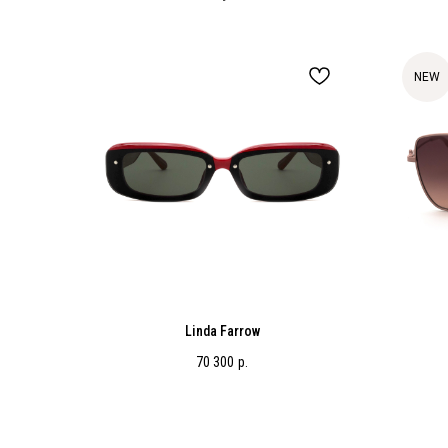
NEW
Linda Farrow
70 300
р.