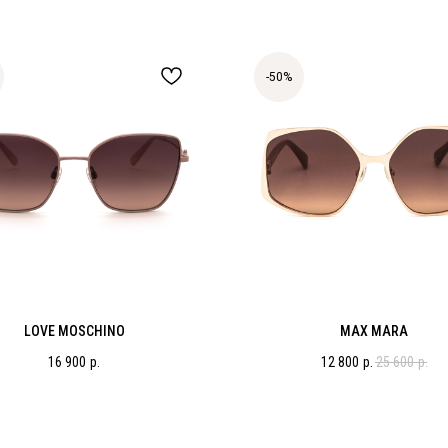
-50%
LOVE MOSCHINO
MAX MARA
16 900
р.
12 800
р.
25 600
р.