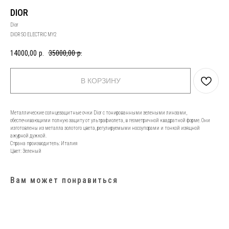
DIOR
Dior
DIOR SO ELECTRIC MY2
14000,00
р.
35000,00
р.
В КОРЗИНУ
Металлические солнцезащитные очки Dior с тонированными зелеными линзами,
обеспечивающими полную защиту от ультрафиолета, в геометричной квадратной форме. Они
изготовлены из металла золотого цвета, регулируемыми носоупорами и тонкой изящной
ажурной дужкой.
Страна производитель: Италия
Цвет: Зеленый
Вам может понравиться