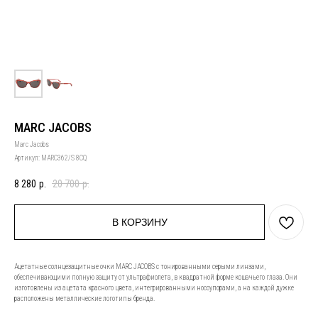
MARC JACOBS
Marc Jacobs
Артикул:
MARC362/S 8CQ
8 280
р.
20 700
р.
В КОРЗИНУ
Ацетатные солнцезащитные очки MARC JACOBS с тонированными серыми линзами,
обеспечивающими полную защиту от ультрафиолета, в квадратной форме кошачьего глаза. Они
изготовлены из ацетата красного цвета, интегрированными носоупорами, а на каждой дужке
расположены металлические логотипы бренда.