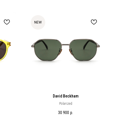
NEW
David Beckham
Polarized
30 900
р.