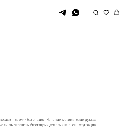
лнцезащитные очки без оправы. На тонких металлических дужках
кие линзы украшены блестящими деталями на внешних углах для