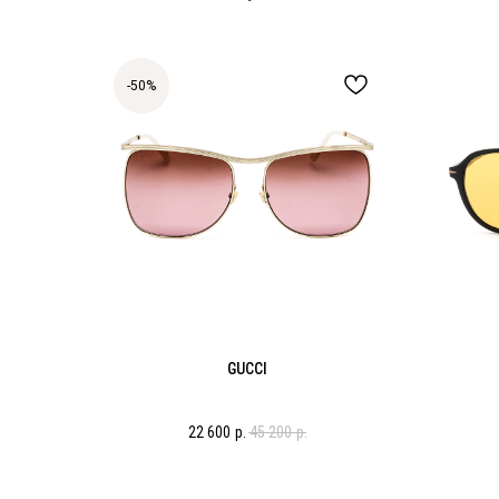
-50%
GUCCI
22 600
р.
45 200
р.