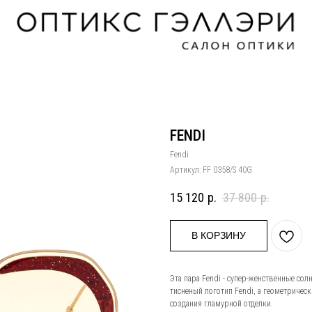
FENDI
Fendi
Артикул:
FF 0358/S 40G
15 120
р.
37 800
р.
В КОРЗИНУ
Эта пара Fendi - супер-женственные со
тисненый логотип Fendi, а геометричес
создания гламурной отделки.