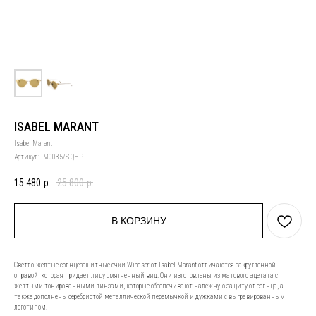
ISABEL MARANT
Isabel Marant
Артикул:
IM0035/S QHP
15 480
р.
25 800
р.
В КОРЗИНУ
Светло-желтые солнцезащитные очки Windsor от Isabel Marant отличаются закругленной
оправой, которая придает лицу смягченный вид. Они изготовлены из матового ацетата с
желтыми тонированными линзами, которые обеспечивают надежную защиту от солнца, а
также дополнены серебристой металлической перемычкой и дужками с выгравированным
логотипом.