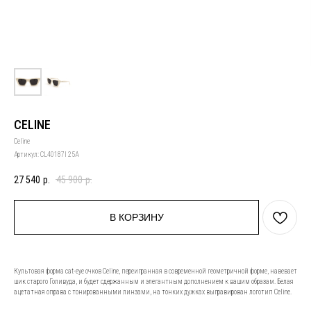
CELINE
Celine
Артикул:
CL40187I 25A
27 540
р.
45 900
р.
В КОРЗИНУ
Культовая форма cat-eye очков Celine, переигранная в современной геометричной форме, навевает
шик старого Голивуда, и будет сдержанным и элегантным дополнением к вашим образам. Белая
ацетатная оправа с тонированными линзами, на тонких дужках выгравирован логотип Celine.