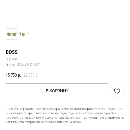
BOSS
Hugo Boss
Артикул:
HGBoss 1420/S 10A
15 750
р.
22 500
р.
В КОРЗИНУ
Стильная непринужденность BOSS подчеркивается квадратной оправой этих солнцезащитных
очков из ацетата серого цвета, в которых воссоздан традиционный стиль навигаторов. Они
изготовлены с линзами зеленого цвета, которые обеспечивают полную защиту от ультрафиолета,
и подчеркнуты серебряными металлическими лого на висках.