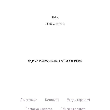
Chloe
34 620
р.
57 700
р.
ПОДПИСЫВАЙТЕСЬ НА НАШ КАНАЛ В ТЕЛЕГРАМ
О магазине
Контакты
Уход и гарантия
Доставка и оплата
Обмен и возврат