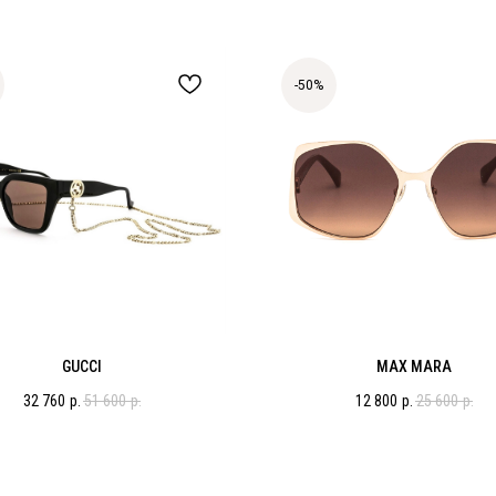
-50%
GUCCI
MAX MARA
32 760
р.
51 600
р.
12 800
р.
25 600
р.