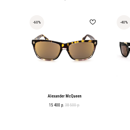
-60%
-40%
Alexander McQueen
15 400
р.
38 500
р.