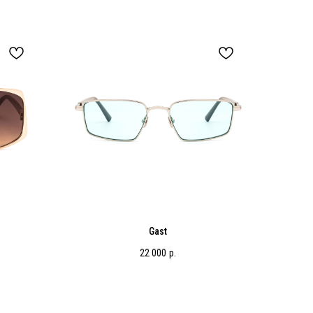
Gast
22 000
р.