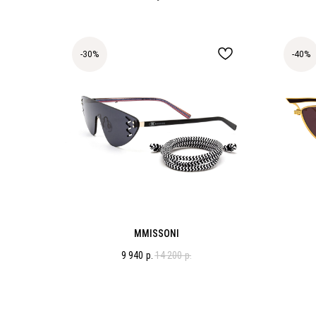
-30%
-40%
MMISSONI
9 940
р.
14 200
р.