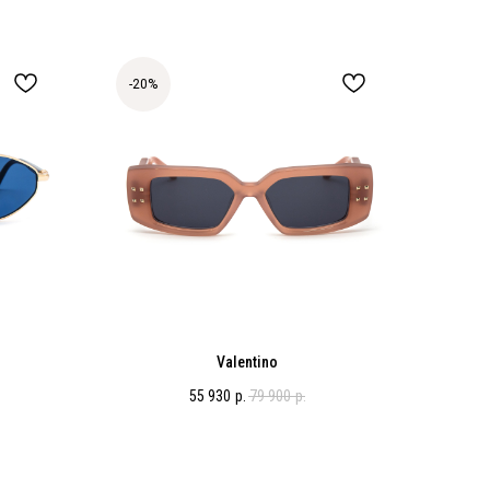
-20%
Valentino
55 930
р.
79 900
р.