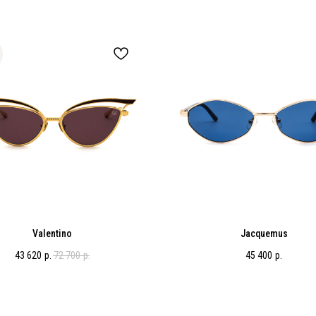
Valentino
Jacquemus
43 620
р.
72 700
р.
45 400
р.