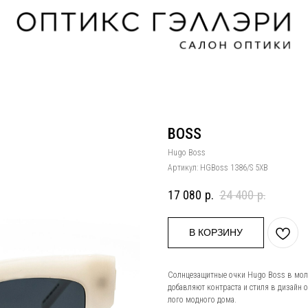
BOSS
Hugo Boss
Артикул:
HGBoss 1386/S 5XB
17 080
р.
24 400
р.
В КОРЗИНУ
Солнцезащитные очки Hugo Boss в мол
добавляют контраста и стиля в дизайн 
лого модного дома.