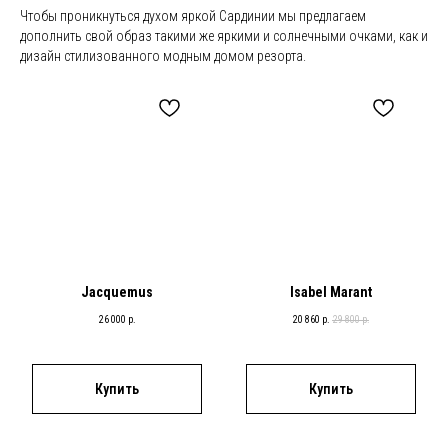
Чтобы проникнуться духом яркой Сардинии мы предлагаем
дополнить свой образ такими же яркими и солнечными очками, как и
дизайн стилизованного модным домом резорта.
Jacquemus
Isabel Marant
26 000
р.
20 860
р.
29 800
р.
Купить
Купить