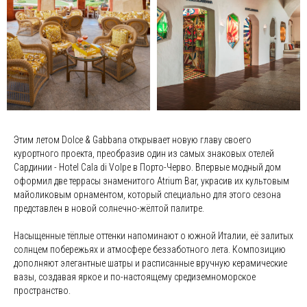
Этим летом Dolce & Gabbana открывает новую главу своего
курортного проекта, преобразив один из самых знаковых отелей
Сардинии - Hotel Cala di Volpe в Порто-Черво. Впервые модный дом
оформил две террасы знаменитого Atrium Bar, украсив их культовым
майоликовым орнаментом, который специально для этого сезона
представлен в новой солнечно-жёлтой палитре.
Насыщенные тёплые оттенки напоминают о южной Италии, её залитых
солнцем побережьях и атмосфере беззаботного лета. Композицию
дополняют элегантные шатры и расписанные вручную керамические
вазы, создавая яркое и по-настоящему средиземноморское
пространство.