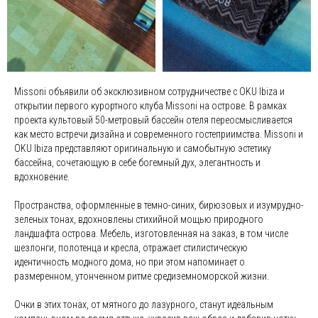
Missoni объявили об эксклюзивном сотрудничестве с OKU Ibiza и
открытии первого курортного клуба Missoni на острове. В рамках
проекта культовый 50-метровый бассейн отеля переосмысливается
как место встречи дизайна и современного гостеприимства. Missoni и
OKU Ibiza представляют оригинальную и самобытную эстетику
бассейна, сочетающую в себе богемный дух, элегантность и
вдохновение.
Пространства, оформленные в темно-синих, бирюзовых и изумрудно-
зеленых тонах, вдохновлены стихийной мощью природного
ландшафта острова. Мебель, изготовленная на заказ, в том числе
шезлонги, полотенца и кресла, отражает стилистическую
идентичность модного дома, но при этом напоминает о
размеренном, утонченном ритме средиземноморской жизни.
Очки в этих тонах, от мятного до лазурного, станут идеальным