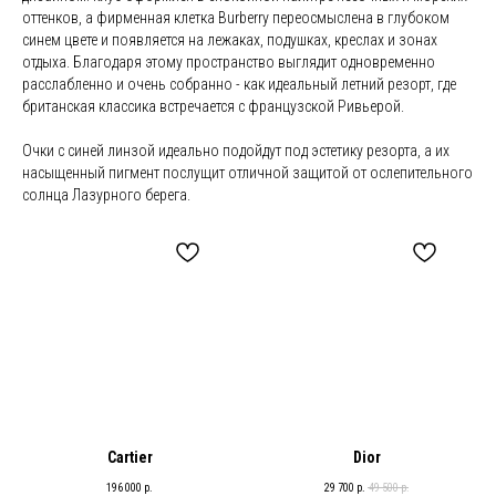
оттенков, а фирменная клетка Burberry переосмыслена в глубоком
синем цвете и появляется на лежаках, подушках, креслах и зонах
отдыха. Благодаря этому пространство выглядит одновременно
расслабленно и очень собранно - как идеальный летний резорт, где
британская классика встречается с французской Ривьерой.
Очки с синей линзой идеально подойдут под эстетику резорта, а их
насыщенный пигмент послущит отличной защитой от ослепительного
солнца Лазурного берега.
Cartier
Dior
196 000
р.
29 700
р.
49 500
р.