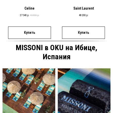
Celine
Saint Laurent
27 540
р.
45 900
р.
48 200
р.
Купить
Купить
MISSONI в OKU на Ибице,
Испания