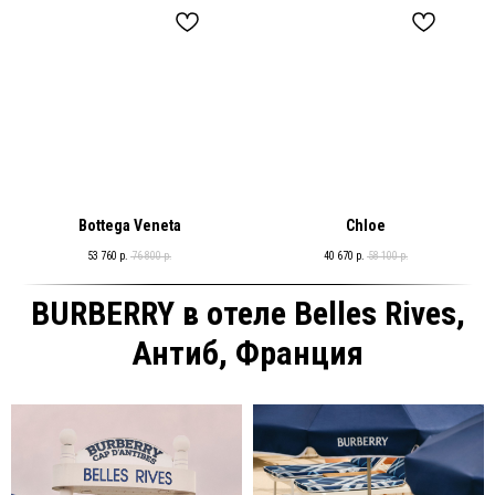
Bottega Veneta
Chloe
53 760
р.
76 800
р.
40 670
р.
58 100
р.
BURBERRY в отеле Belles Rives,
Антиб, Франция