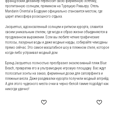
французский дизайнер переносит свою фирменную эстетику,
пропитанную солнцем, прямиком на Турецкую Ривьеру. Отель
Mandarin Oriental в Бодруме официально становится местом, где
царит атмосфера роскошного отдыха.
Jacquemus, вдохновленный солнцем и ритмом курорта, славится
своим уникальным стилем, где мода и образ жизни объединяются в
продуманном выражении. Если вы любите четкие графические
полосы, лазурные воды и даже модные нарды, собирайте чемоданы
прямо сейчас. Это самое масштабное шоу в пляжном стиле, которое
когда-либо устраивал модный дом.
Бренд Jacquemus полностью преобразил эксклюзивный пляж Blue
Beach, превратив его в ультрамодную игровую площадку. Вас ждут
полосатые зонты на заказ, фирменные доски для сапсерфинга и
пляжные весла. Даже раздевалки курорта получили модный апгрейд.
А для этого чудесного места очки в черно-белой гамме подойдут как
никогда удачно!