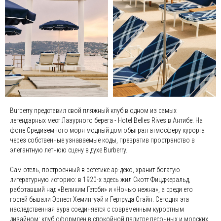
Burberry представил свой пляжный клуб в одном из самых
легендарных мест Лазурного берега - Hotel Belles Rives в Антибе. На
фоне Средиземного моря модный дом обыграл атмосферу курорта
через собственные узнаваемые коды, превратив пространство в
элегантную летнюю сцену в духе Burberry.
Сам отель, построенный в эстетике ар-деко, хранит богатую
литературную историю: в 1920-х здесь жил Скотт Фицджеральд,
работавший над «Великим Гэтсби» и «Ночью нежна», а среди его
гостей бывали Эрнест Хемингуэй и Гертруда Стайн. Сегодня эта
наследственная аура соединяется с современным курортным
дизайном: клуб оформлен в спокойной палитре песочных и морских