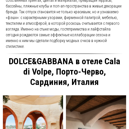
собственных принтах, цветах и материалах, превращая террасы,
бассейны, пляжные клубы и поп-ап-пространства в живые декорации
бренда. Так отпуск становится не только красивым, но и узнаваемо
«фэшн»: с характерными узорами, фирменной палитрой, мебелью,
текстилем и атмосферой, в которой роскошь считывается с первого
взгляда. Именно на стыке моды, гостеприимства и лайфстайла
сегодня рождаются самые эффектные коллаборации сезона и
именно к ним мы сделали подборку модных очков в нужной
стилистике.
DOLCE&GABBANA в отеле Cala
di Volpe, Порто-Черво,
Сардиния, Италия