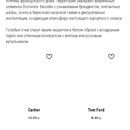
эстетику французского дома. Территорию украшают фирменные
элементы Dioriviera: бассейн с узнаваемым брендингом, элегантные
шатры, зонты в бирюзово-морской гамме и декоративные
инсталляции, создающие атмосферу настоящего курортного оазиса.
Голубые очки станут ярким акцентом в белом образе с воздушным
парео или отличным контрастом с желтым или розовым
купальником.
Cartier
Tom Ford
165 300
р.
48 400
р.