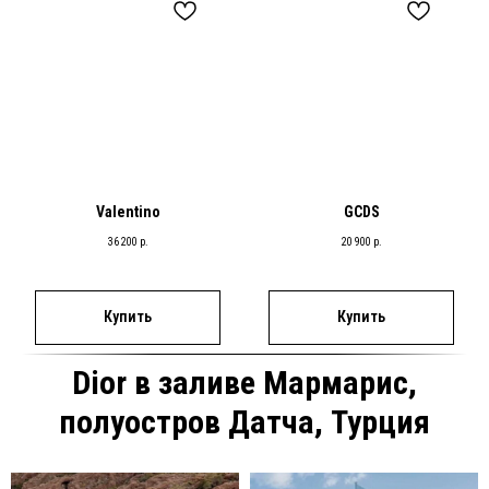
Valentino
GCDS
36 200
р.
20 900
р.
Купить
Купить
Dior в заливе Мармарис,
полуостров Датча, Турция