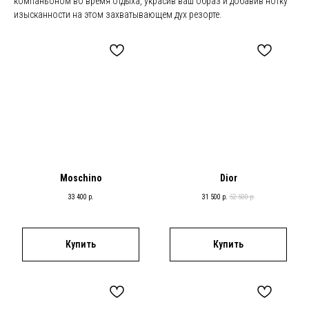
компаньоном во время отдыха, украсив ваш образ и добавив нотку
изысканности на этом захватывающем дух резорте.
Moschino
Dior
33 400
р.
31 500
р.
52 500
р.
Купить
Купить